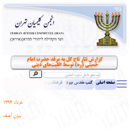
گزارش نثار تاج گل به مرقد حضرت امام
خمینی (ره) توسط اقلیت‌های دینی
صفحه اصلی
کتب مقدس یهود
فرهنگ و بینش یهود
اخبار
مقالات
ادبیات
آموزش زبان عبری
معرفی کتاب
بناهای تاریخی
خرداد 1394
نشریه افق بینا
نرم‌افزار تحقیق
یهودیان جهان
آرشیو
آلبوم عکس
بیژن آصف
نهاد های انجمن
تماس باما
پرسش و پاسخ
انتقادات و پیشنهادات