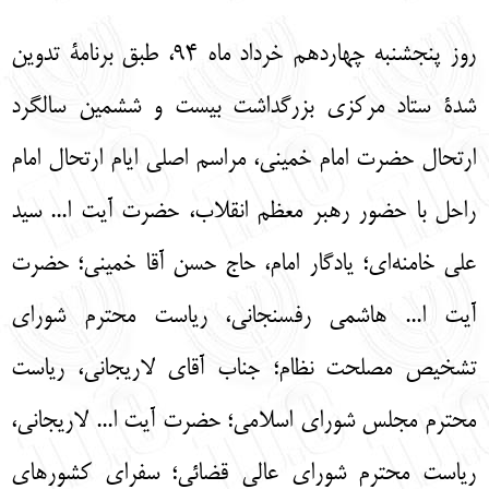
English
עברית
روز پنجشنبه چهاردهم خرداد ماه 94، طبق برنامۀ تدوین
شدۀ ستاد مرکزی بزرگداشت بیست و ششمین سالگرد
ارتحال حضرت امام خمینی، مراسم اصلی ایام ارتحال امام
راحل با حضور رهبر معظم انقلاب، حضرت آیت ا... سید
علی خامنه‌ای؛ یادگار امام، حاج حسن آقا خمینی؛ حضرت
آیت ا... هاشمی رفسنجانی، ریاست محترم شورای
تشخیص مصلحت نظام؛ جناب آقای لاریجانی، ریاست
محترم مجلس شورای اسلامی؛ حضرت آیت ا... لاریجانی،
ریاست محترم شورای عالی قضائی؛ سفرای کشورهای