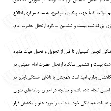
حضور داشتند. باید یادآور شد که ستاد مرکزی اشتباهاً تعداد 5 عدد کارت در اختیار انجمن کلیمیان قرار داده بودند. در صورتی که طبق
ارت کرده بود که در پایان مراسم مراتب کتباً جهت پیگیری موضوع، به ستاد مرکزی اطلاع
رکزی بزرگداشت بیست و ششمین سالگرد ارتحال حضرت امام،
نگی انجمن کلیمیان تا قبل از تحویل و تحول هیأت مدیره
رگداشت بیست و ششمین سالگرد ارتحال حضرت امام خمینی، در
گاهشان بدارم. امید است همچنان با تلاش خستگی‌ناپذیر در
احسن انجام داده باشم و چنانچه در اجرای برنامه‌های تدوین
و عنایات همیشگی خود اینجانب را مورد عفو و بخشش قرار