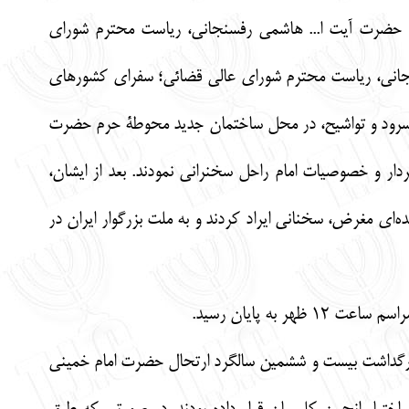
ی؛ حضرت آیت ا... هاشمی رفسنجانی، ریاست محترم شورای
انی، ریاست محترم شورای عالی قضائی؛ سفرای کشورهای
ا قرائت آیاتی از قرآن کریم و اجرای سرود و تواشیح، در محل ساختمان جدید محوطۀ حرم حضرت
ار و خصوصیات امام راحل سخنرانی نمودند. بعد از ایشان،
‌ای مغرض، سخنانی ایراد کردند و به ملت بزرگوار ایران در
به پایان رسید.
بزرگداشت بیست و ششمین سالگرد ارتحال حضرت امام خمینی