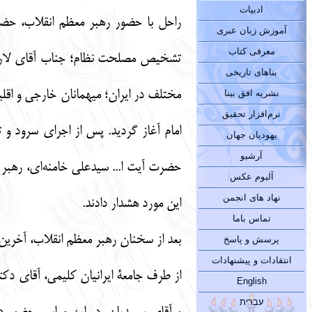
ادبیات
راحل با حضور رهبر معظم انقلاب، حضر
آموزش زبان عبری
معرفی کتاب
تشخیص مصلحت نظام؛ جناب آقای لاریج
بناهای تاریخی
نشریه افق بینا
نرم‌افزار تحقیق
امام آغاز گردید. پس از اجرای سرود و
یهودیان جهان
آرشیو
حضرت آیت ا... سیدعلی خامنه‌ای، رهبر م
آلبوم عکس
نهاد های انجمن
این مورد هشدار دادند.
تماس باما
بعد از سخنان رهبر معظم انقلاب، آخرین برنامۀ
پرسش و پاسخ
انتقادات و پیشنهادات
از طرف جامعۀ ایرانیان کلیمی، آقای د
English
עברית