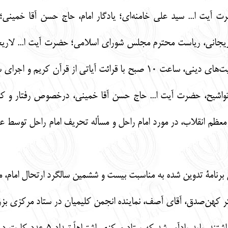
ت آیت ا... سید علی خامنه‌ای؛ یادگار امام، حاج حسن آقا خمین
انی، ریاست محترم مجلس شورای اسلامی؛ حضرت آیت ا... لاریج
مختلف در ایران؛ میهمانان خارجی و اقلیت‌های دینی، ساعت 10 صبح ب
 تواشیح، حضرت آیت ا... حاج حسن آقا خمینی، درخصوص رفتار و کرد
عظم انقلاب، در مورد امام راحل و مسأله تحریف امام راحل توسط عده
 تدوین شده به مناسبت بیست و ششمین سالگرد ارتحال امام، مراسم ساعت 12 ظهر 
کتر کهن‌صدق، آقای آصف، نماینده انجمن کلیمیان در ستاد مرکزی 