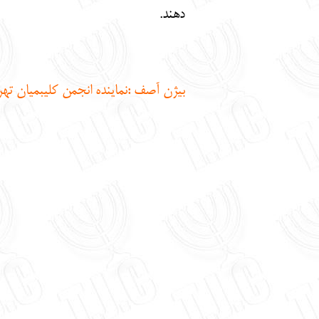
دهند.
ب
یژن آصف :نماینده انجمن کلیبمیان ته