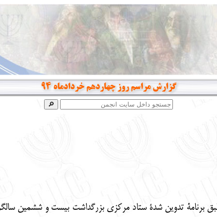
گزارش مراسم روز چهاردهم خردادماه 94
پنجشنبه چهاردهم خرداد ماه 94، طبق برنامۀ تدوین شدۀ ستاد مرکزی بزرگداشت بیست 