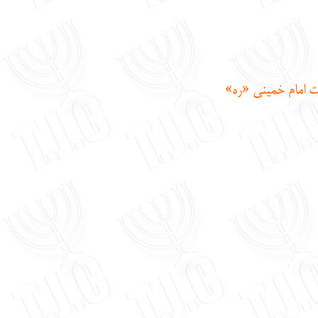
 امام خمینی «ره»