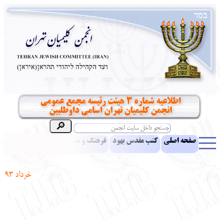
اطلاعیه شماره 3 هیئت رئیسه مجمع عمومی
انجمن کلیمیان تهران اسامی داوطلبین
صفحه اصلی
کتب مقدس یهود
فرهنگ و بینش یهود
اخبار
مقالات
ادبیات
آموزش زبان عبری
معرفی کتاب
بناهای تاریخی
خرداد
93
نشریه افق بینا
نرم‌افزار تحقیق
یهودیان جهان
آرشیو
آلبوم عکس
نهاد های انجمن
تماس باما
پرسش و پاسخ
انتقادات و پیشنهادات