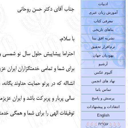
ادبیات
جناب آقای دکتر حسن روحانی
آموزش زبان عبری
معرفی کتاب
بناهای تاریخی
با سلام،
نشریه افق بینا
نرم‌افزار تحقیق
احتراما پیشاپیش حلول سال نو شمسی و 
یهودیان جهان
آرشیو
برای شما و تمامی خدمتگزاران ایران عزیز
آلبوم عکس
نهاد های انجمن
تماس باما
سالی پربار و پربرکت باشد و ایران عزیزم
پرسش و پاسخ
انتقادات و پیشنهادات
توفیقات الهی را برای شما و همگی خدمتگ
English
עברית