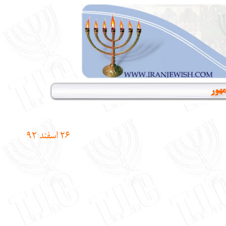
مهور
26 اسفند 92