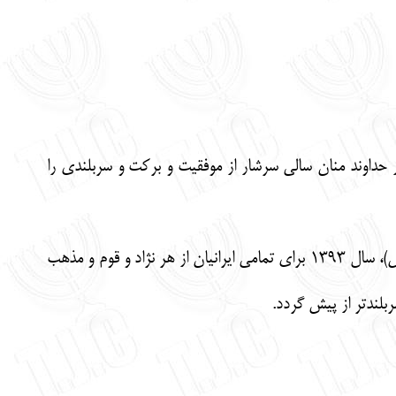
حداوند منان سالی سرشار از موفقیت و برکت و سربلندی را
انشااله که در پرتو حمایت حداوند یگانه، حداوند موسی کلیم اله (ع)، عیسی مسیح اله (ع) و محمد رسول اله (ص)، سال 1393 برای تمامی ایرانیان از هر نژاد و قوم و مذهب
ربلندتر از پیش گردد.