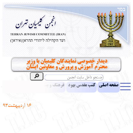
دیدار خصوصی نمایندگان کلیمیان با وزیر
محترم آموزش و پرورش و معاونین ایشان
صفحه اصلی
کتب مقدس یهود
فرهنگ و بینش یهود
اخبار
مقالات
ادبیات
آموزش زبان عبری
معرفی کتاب
بناهای تاریخی
16 اردیبهشت
93
نشریه افق بینا
نرم‌افزار تحقیق
یهودیان جهان
آرشیو
آلبوم عکس
نهاد های انجمن
تماس باما
پرسش و پاسخ
انتقادات و پیشنهادات