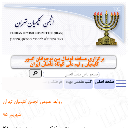
برگزاری مسابقه فوتبال بین نوجوانان گیبور
کلیمیان و تیم ملی کوتاه قامتان ایران
صفحه اصلی
کتب مقدس یهود
فرهنگ و بینش یهود
اخبار
مقالات
ادبیات
آموزش زبان عبری
معرفی کتاب
بناهای تاریخی
روابط عمومی انجمن کلیمیان تهران
نشریه افق بینا
نرم‌افزار تحقیق
یهودیان جهان
آرشیو
آلبوم عکس
شهریور 95
نهاد های انجمن
تماس باما
پرسش و پاسخ
انتقادات و پیشنهادات