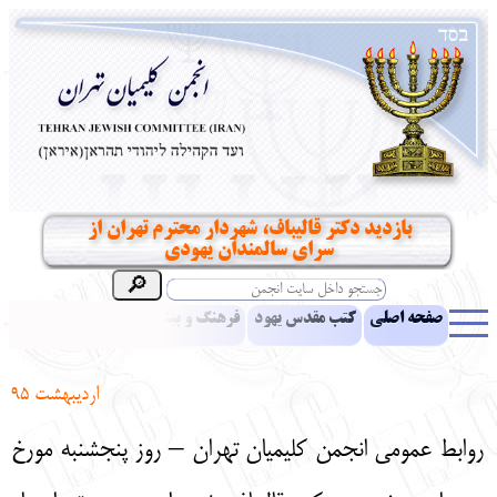
بازدید دکتر قالیباف، شهردار محترم تهران از
سرای سالمندان یهودی
صفحه اصلی
کتب مقدس یهود
فرهنگ و بینش یهود
اخبار
مقالات
ادبیات
آموزش زبان عبری
معرفی کتاب
بناهای تاریخی
اردیبهشت 95
نشریه افق بینا
نرم‌افزار تحقیق
یهودیان جهان
آرشیو
آلبوم عکس
روابط عمومی انجمن کلیمیان تهران – روز پنجشنبه مورخ
نهاد های انجمن
تماس باما
پرسش و پاسخ
انتقادات و پیشنهادات