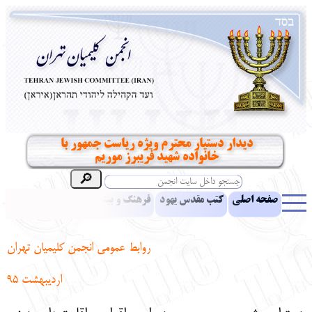
دیدار دستیار محترم ویژه ریاست جمهور با
خانواده شهید فریبرز موریم
صفحه اصلی
کتب مقدس یهود
فرهنگ و بینش یهود
اخبار
مقالات
ادبیات
آموزش زبان عبری
معرفی کتاب
بناهای تاریخی
روابط عمومی انجمن کلیمیان تهران
نشریه افق بینا
نرم‌افزار تحقیق
یهودیان جهان
آرشیو
آلبوم عکس
اردیبهشت 95
نهاد های انجمن
تماس باما
پرسش و پاسخ
انتقادات و پیشنهادات