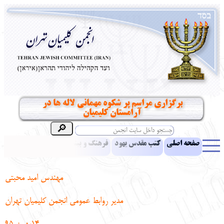
برگزاري مراسم پر شکوه مهمانی لاله ها در
آرامستان کلیمیان
صفحه اصلی
کتب مقدس یهود
فرهنگ و بینش یهود
اخبار
مقالات
ادبیات
آموزش زبان عبری
معرفی کتاب
بناهای تاریخی
مهندس امید محبتی
نشریه افق بینا
نرم‌افزار تحقیق
یهودیان جهان
آرشیو
آلبوم عکس
مدیر روابط عمومی انجمن کلیمیان تهران
نهاد های انجمن
تماس باما
پرسش و پاسخ
انتقادات و پیشنهادات