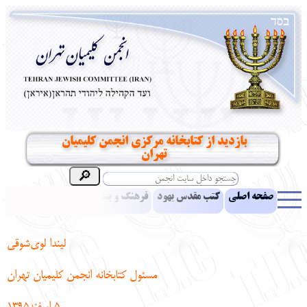
بازدید از کتابخانه مرکزی انجمن کلیمیان
تهران
صفحه اصلی
کتب مقدس یهود
فرهنگ و بینش یهود
اخبار
مقالات
ادبیات
آموزش زبان عبری
معرفی کتاب
بناهای تاریخی
لیندا لوی‌شوقی
نشریه افق بینا
نرم‌افزار تحقیق
یهودیان جهان
آرشیو
آلبوم عکس
مسئول کتابخانه انجمن کلیمیان تهران
نهاد های انجمن
تماس باما
پرسش و پاسخ
انتقادات و پیشنهادات