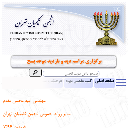
برگزاری مراسم دید و بازدید موعد پسح
صفحه اصلی
کتب مقدس یهود
فرهنگ و بینش یهود
اخبار
مقالات
ادبیات
آموزش زبان عبری
معرفی کتاب
بناهای تاریخی
مهندس امید محبتی مقدم
نشریه افق بینا
نرم‌افزار تحقیق
یهودیان جهان
آرشیو
آلبوم عکس
مدیر روابط عمومی انجمن کلیمیان تهران
نهاد های انجمن
تماس باما
پرسش و پاسخ
انتقادات و پیشنهادات
فرودین 1396