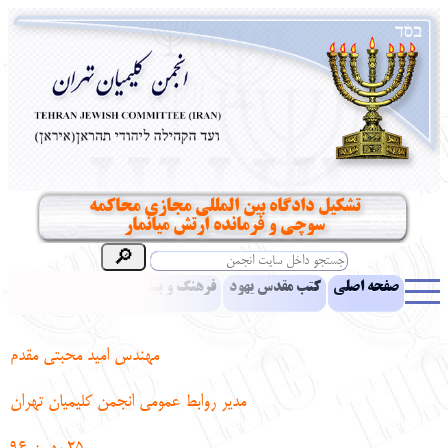
تشکیل دادگاه بین المللی مجازی محاکمه
سوچی و فرمانده ارتش میانمار
صفحه اصلی
کتب مقدس یهود
فرهنگ و بینش یهود
اخبار
مقالات
ادبیات
آموزش زبان عبری
معرفی کتاب
بناهای تاریخی
مهندس امید محبتی مقدم
نشریه افق بینا
نرم‌افزار تحقیق
یهودیان جهان
آرشیو
آلبوم عکس
مدیر روابط عمومی انجمن کلیمیان تهران
نهاد های انجمن
تماس باما
پرسش و پاسخ
انتقادات و پیشنهادات