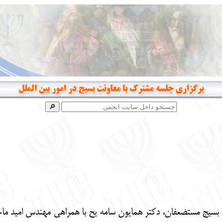
برگزاری جلسه مشترک با معاونت بسيج در امور بين الملل
بسیج مستضعفان، دكتر همايون سامه يح با همراهي مهندس اميد ماخا