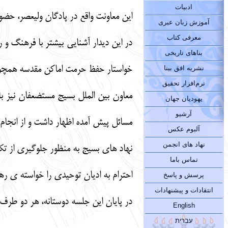
ادبیات
این معاونت واقع در پادگان وليعصر، حضور
آموزش زبان عبری
معرفی کتاب
در این دیدار آشنايي بيشتر با فرهنگ 
بناهای تاریخی
خواستار حفظ حرمت اماكن مقدسه همچون م
نشریه افق بینا
نرم‌افزار تحقیق
معاون بین الملل بسیج مستضعفان نيز ب
یهودیان جهان
آرشیو
مسائل پیش آمده اظهار داشت و از انجام 
آلبوم عکس
نهاد های انجمن
نهاد های بسیج به منظور جلوگیری از تک
تماس باما
احترام به ادیان توحیدی را خواسته ی ر
پرسش و پاسخ
انتقادات و پیشنهادات
در پایان این جلسه دوستانه، هر دو طر
English
עברית