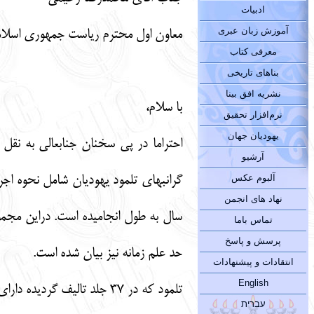
ادبیات
آموزش زبان عبری
معاون اول محترم ریاست جمهوری اسلام
معرفی کتاب
بناهای تاریخی
نشریه افق بینا
با سلام،
نرم‌افزار تحقیق
یهودیان جهان
احتراما در پی سخنان جنابعالی به نقل 
آرشیو
آلبوم عکس
نهاد های انجمن
سال به طول انجامیده است. دراین مجمو
تماس باما
پرسش و پاسخ
حد علم زمانه نیز بیان شده است.
انتقادات و پیشنهادات
English
تلمود که در 37 جلد تالیف گردیده دارای متن وانشایی تخصصی و حجمی بسیار مفصل بوده که متاسفانه تا به امروز به فارسی ترجمه نشده است.
עברית