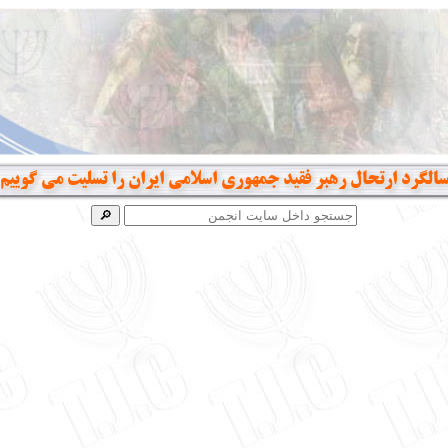
الگرد ارتحال رهبر فقید جمهوری اسلامی ایران را تسلیت می گوییم