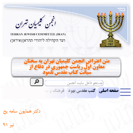
متن اعتراض انجمن کلیمیان تهران به سخنان
معاون اول ریاست جمهوری در دفاع از
سیانت کتاب مقدس تلمود
صفحه اصلی
کتب مقدس یهود
فرهنگ و بینش یهود
اخبار
مقالات
ادبیات
آموزش زبان عبری
معرفی کتاب
بناهای تاریخی
دکتر همایون سامه یح
نشریه افق بینا
نرم‌افزار تحقیق
یهودیان جهان
آرشیو
آلبوم عکس
تیر
91
نهاد های انجمن
تماس باما
پرسش و پاسخ
انتقادات و پیشنهادات