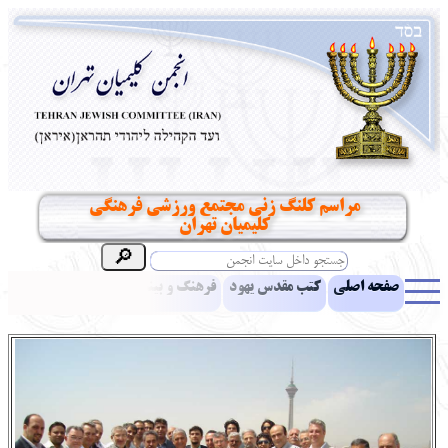
مراسم کلنگ زنی مجتمع ورزشی فرهنگی
کلیمیان تهران
صفحه اصلی
کتب مقدس یهود
فرهنگ و بینش یهود
اخبار
مقالات
ادبیات
آموزش زبان عبری
معرفی کتاب
بناهای تاریخی
نشریه افق بینا
نرم‌افزار تحقیق
یهودیان جهان
آرشیو
آلبوم عکس
نهاد های انجمن
تماس باما
پرسش و پاسخ
انتقادات و پیشنهادات