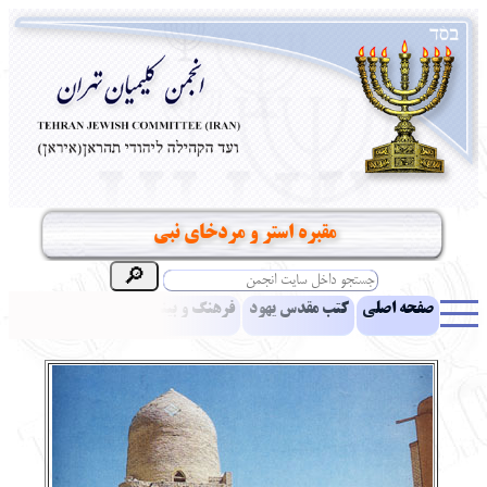
مقبره استر و مردخاي نبي
صفحه اصلی
کتب مقدس یهود
فرهنگ و بینش یهود
اخبار
مقالات
ادبیات
آموزش زبان عبری
معرفی کتاب
بناهای تاریخی
نشریه افق بینا
نرم‌افزار تحقیق
یهودیان جهان
آرشیو
آلبوم عکس
نهاد های انجمن
تماس باما
پرسش و پاسخ
انتقادات و پیشنهادات