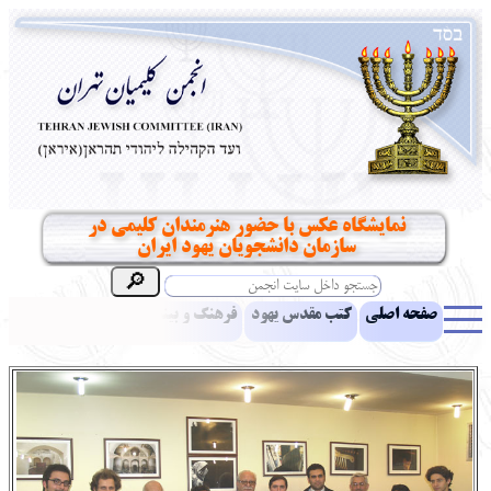
نمایشگاه عکس با حضور هنرمندان کلیمی در
سازمان دانشجویان یهود ایران
صفحه اصلی
کتب مقدس یهود
فرهنگ و بینش یهود
اخبار
مقالات
ادبیات
آموزش زبان عبری
معرفی کتاب
بناهای تاریخی
نشریه افق بینا
نرم‌افزار تحقیق
یهودیان جهان
آرشیو
آلبوم عکس
نهاد های انجمن
تماس باما
پرسش و پاسخ
انتقادات و پیشنهادات