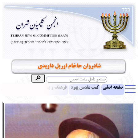
شادروان حاخام اوریل داویدی
صفحه اصلی
کتب مقدس یهود
فرهنگ و بینش یهود
اخبار
مقالات
ادبیات
آموزش زبان عبری
معرفی کتاب
بناهای تاریخی
نشریه افق بینا
نرم‌افزار تحقیق
یهودیان جهان
آرشیو
آلبوم عکس
نهاد های انجمن
تماس باما
پرسش و پاسخ
انتقادات و پیشنهادات