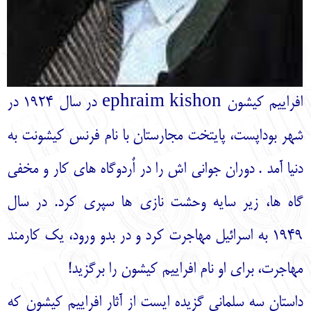
افراییم کیشون ephraim kishon در سال 1924 در
شهر بوداپست، پایتخت مجارستان با نام فرنس کیشونت به
دنیا آمد . دوران جوانی اش را در اٌردوگاه های کار و مخفی
گاه ها، زیر سایه وحشت نازی ها سپری کرد. در سال
1949 به اسرائیل مهاجرت کرد و در بدو ورود، یک کارمند
مهاجرت، برای او نام افراییم کیشون را برگزید!
داستان سه سلمانی گزیده ایست از آثار افراییم کیشون که