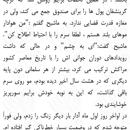
بکشد". در همین لحظات برایم روشن شد که گرچه
گرینشفان پول ها را برای صندوق جمع می کند، ولی در
مغازه قدرت قضایی ندارد. به ماشیح گفتم :"من هوادار
موهای بلند هستم ، لطفا سرم را با احتیاط اطلاح کن".
ماشیح گفت:"ای به چشم" و در حالی که داشت
رویدادهای دوران جوانی اش را با تاریخ معاصر کشور
مراکش ترکیب می کرد، بیشتر از هر سلمانی دون پایه
دیگری که در هشت سال اخیر دیده بودم، مو روی سرم
باقی گذاشت، که این به نوبه خودش برایم سورپریز
خوشایندی بود.
در اواخر روز اول ماه آدار بار دیگر زنگ را زدم، ولی فوراً
متوجه شدم که در وضعیت بسیار خطرناکی گیر افتاده ام.