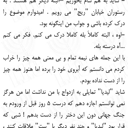
- شاید به هم شام بخوریم –البته دیگر هم هستند . به
رستوران خیابان "ریج" می رویم . امیدوارم موضوع را
درک کرده باشی و جواب من اینگونه بود.
-اوه ، البته کاملاً بله کاملا درک می کنم. فکر می کنم
...آه درسته بله.
با این جمله های نیمه تمام و بی معنی همه چیز را خراب
کردم می دانستم که آبروی خود را برده اما هنوز همه چیز
را از دست نداده بودم.
شاید "لیدیا" تمایلی به ازدواج با من نداشت اما من هرگز
نمی توانستم اجازه دهم که درست 5 روز قبل از ورودم به
جنگ جهانی دون این دختر را از دست بدهم ! شبی که
قرار بود "لیدیا" و چند نفر دیگر با "پیت" ملاقات کنند ،