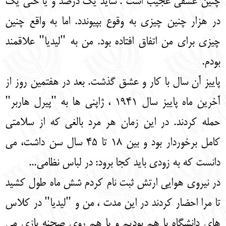
چنین عشقی عجیب است . شاید یک درصد و یا حتی یک
در هزار چنین چیزی به وقوع بپیوندد. اما به واقع چنین
چیزی برای من اتفاق افتاده بود. من به "لیدیا" علاقمند
بودم.
پاییز آن سال با کار و عشق گذشت. بعد در هفتمین روز از
آخرین ماه پاییز سال 1941 ، ژاپنی ها به "پیرل هاربر"
حمله کردند. در این زمان هر مرد بالغی که از سلامتی
کامل برخوردار بود و بین 18 تا 45 سال سن داشت، می
دانست که به زودی باید کجا برود: در لباس نظامی...
در نیروی هوایی ارتش ثبت نام کردم شش ماه طول کشید
تا مرا احضار کردند در این مدت ، من و "لیدیا" در کلاس
های دانشگاه با هم بودیم و با هم روی صحنه بازی می