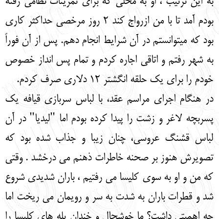
به این ترتیب ، او به محلی که برای تمرینات نظامی رفته
بودم آمد تا با من ازرواج کند 2 روز مرخصی حداکثر کاری
بود که میتوانستم در آن شرایط انجام دهم. پس از آن فوراً
به شهر رفتم و اتاقی اجاره کردم و تمام پس انداز خصوص
خودم را برای یک حلقه انگشتر 12 دلاری صرف کردم.
در هنگام اجرای مراسم عقد، با لباس سربازی قیافه یک
پسربچه لاغر و زشت را پیدا کرده بودم اما "لیدیا" در آن
لباس قشنگ عروسی، چنان زیبا و جذاب شده بود که
تصویرش هنوز بر صحنه خاطرات ذهنم می درخشد . وقتی
که من و او به سوی کلیسا می رفتیم ، باران شدیدی شروع
شد و قطرات باران به شدت به سر و رویمان می ریخت اما
چه اهمیتی داشت؟ ما خوشحال و خندان پله های کلیسا را