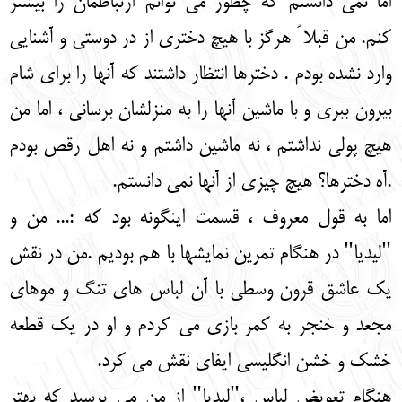
اما نمی دانستم که چطور می توانم ارتباطمان را بیشتر
کنم. من قبلا ً هرگز با هیچ دختری از در دوستی و آشنایی
وارد نشده بودم . دخترها انتظار داشتند که آنها را برای شام
بیرون ببری و با ماشین آنها را به منزلشان برسانی ، اما من
هیچ پولی نداشتم ، نه ماشین داشتم و نه اهل رقص بودم
.آه دخترها؟ هیچ چیزی از آنها نمی دانستم.
اما به قول معروف ، قسمت اینگونه بود که :... من و
"لیدیا" در هنگام تمرین نمایشها با هم بودیم .من در نقش
یک عاشق قرون وسطی با آن لباس های تنگ و موهای
مجعد و خنجر به کمر بازی می کردم و او در یک قطعه
خشک و خشن انگلیسی ایفای نقش می کرد.
هنگام تعویض لباس ،"لیدیا" از من می پرسید که بهتر