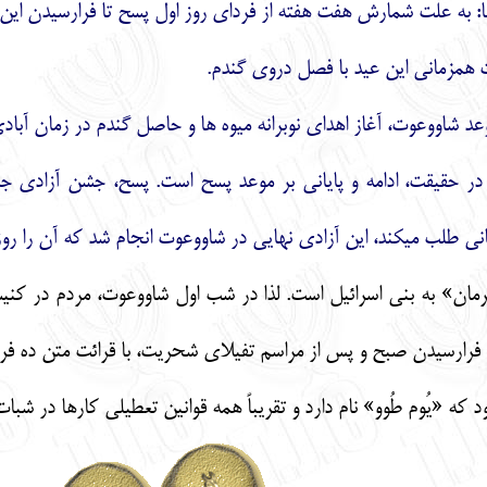
: به علت شمارش هفت هفته از فرداي روز اول پسح تا فرارسيدن اين 
 همزماني اين عيد با فصل دروي گندم.
 موعد شاووعوت، آغاز اهداي نوبرانه ميوه ها و حاصل گندم در زمان آب
د در حقيقت، ادامه و پاياني بر موعد پسح است. پسح، جشن آزادي ج
ني طلب ميكند، اين آزادي نهايي در شاووعوت انجام شد كه آن را رو
ان» به بني اسرائيل است. لذا در شب اول شاووعوت، مردم در كنيساه
ه «يُوم طُوو» نام دارد و تقريباً همه قوانين تعطيلي كارها در شبات