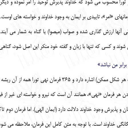
تورا محسوب مي شود كه خداوند پذيرش توحيد را امر نموده و ديگر 
نهاي «امر»، تاييدي بر ايمان به وجود خداوند و خواسته هاي اوست.
ي آنها ارزش گذاري شده و صواب (ميصوا) يا گناه به شمار مي آيند. ام
مي شوند و كسي كه تنها با زبان و گفته خود منكر اين اصل شود، گنا
رابر من نباشد»
اين فرمان بر منع شرك و بت پرستي (به هر شكل ممكن) اشار
ادن هر فرمان «نهي»، همانند آن است كه نيرو و خواسته اي غير از ف
 و پذيرش وجود خداوند دلالت دارد (ايمان الهي). اما فرمان دوم تاكي
يگانگي خداوند است. با توجه به متن كامل اين فرمان، ملاحظه مي 