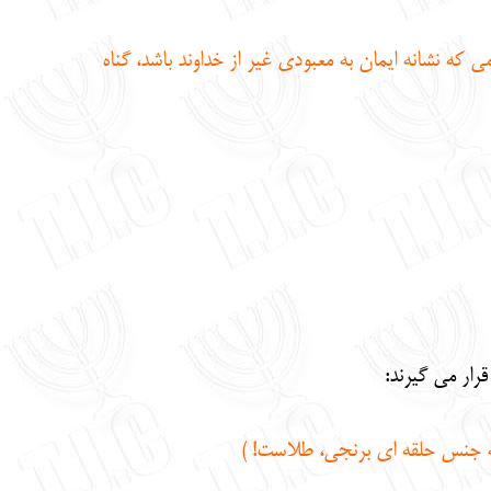
كه نشانه ايمان به معبودي غير از خداوند باشد، گناه
رار مي گيرند:
كه جنس حلقه اي برنجي، طلاست! )