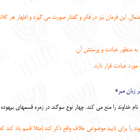
ال. اين فرمان نيز در فكر و گفتار صورت مي گيرد و اظهار هر كلامي 
 به منظور عبادت و پرستش آن.
مورد عبادت قرار دارد.
ر زبان مبر»
نام خداوند را منع مي كند. چهار نوع سوگند در زمره قسمهاي بيهوده ق
ند را براي تاييد موضوعي خلاف واقع ذكر كند (مثلا قسم ياد كند 