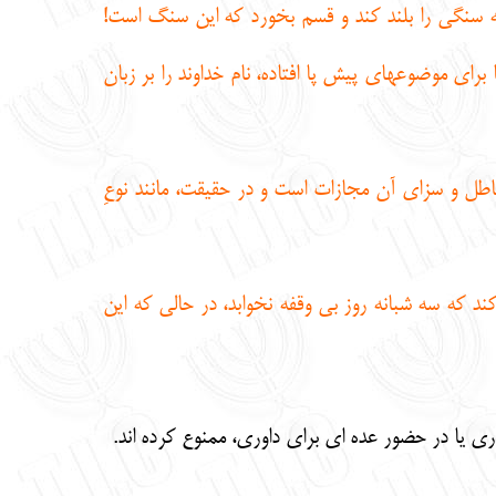
ه سنگي را بلند كند و قسم بخورد كه اين سنگ است!
 براي موضوعهاي پيش پا افتاده، نام خداوند را بر زبان
باطل و سزاي آن مجازات است و در حقيقت، مانند نوعِ
ند كه سه شبانه روز بي وقفه نخوابد، در حالي كه اين
ري يا در حضور عده اي براي داوري، ممنوع كرده اند.