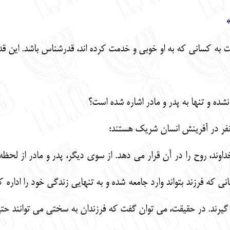
ه كساني كه به او خوبي و خدمت كرده اند، قدرشناس باشد. اين قدرش
 نشده و تنها به پدر و مادر اشاره شده است؟
فر در آفرينش انسان شريك هستند:
داوند، روح را در آن قرار مي دهد. از سوي ديگر، پدر و مادر از لحظ
ي كه فرزند بتواند وارد جامعه شده و به تنهايي زندگي خود را اداره ك
يرند. در حقيقت، مي توان گفت كه فرزندان به سختي مي توانند حتي