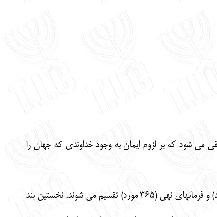
 مي شود كه بر لزوم ايمان به وجود خداوندي كه جهان را
مجموعه احكام و دستورهاي دين يهود كه به 613 فرمان معروف هستند، به دو بخش فرمانهاي امر (248 مورد) و فرمانهاي نهي (365 مورد) تقسيم مي شوند. نخستين بند