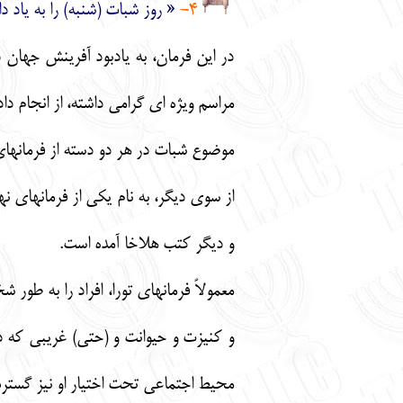
4-
« روز شبات (شنبه) را به ياد 
مراسم ويژه اي گرامي داشته، از انجام د
موضوع شبات در هر دو دسته از فرمانهاي 
از سوي ديگر، به نام يكي از فرمانهاي ن
و ديگر كتب هلاخا آمده است.
معمولاً فرمانهاي تورا، افراد را به ط
و كنيزت و حيوانت و (حتي) غريبي كه در 
محيط اجتماعي تحت اختيار او نيز گستر