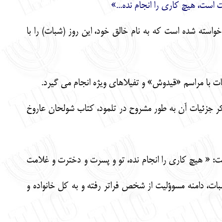
 است، هيچ كاري را انجام نده...»
تم، از بني اسرائيل خواسته شده است كه به نام خالق خود، اين روز (شبات) را با
بات با مراسم «قيدوش» و تفيلاهاي ويژه انجام مي گيرد.
ذكر جزئيات آن به طور مشروح در تلمود، كتاب شولحان عاروخ
ست: « هيچ كاري را انجام نده، تو و پسرت و دخترت و غلامت
شبات، دامنه مسوؤليت از شخص فراتر رفته و به كل خانواده و