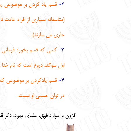
2-
قسم ياد كردن بر موضوعي روشن
(متاسفانه بسياري از افراد عادت ن
جاري مي سازند).
3-
كسي كه قسم بخورد فرماني از د
اولِ سوگند دروغ است كه نام خدا 
4-
قسم يادكردن بر موضوعي كه انس
در توان جسمي او نيست.
افزون بر موارد فوق، علماي يهود، ذكر ق