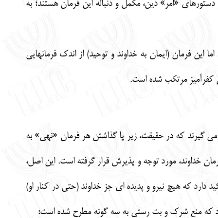
دستورهاي «امر» دين، مكمل و دنباله اين فرمان هستند؛ به
ا اين فرمان (ايمان به خداوند و توحيد) از اندك فرمانهايي
هي كفرآميز مرتكب شده است.
ه دارد و 365 فرمان نهي تورا همه از آن ريشه مي گيرند كه در حقيقت، زير پا گذاشتن هر فرمان «نهي» به
رمان خداوند، مورد توجه و پذيرش قرار گرفته است. اين اصل،
د دارد كه هيچ نيرو و پديده اي جز خداوند (حتي در كنار او)
شود كه منع شرك و بت رستي به سه گونه مطرح شده است: