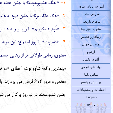
1-
« هَگ هَشاووعُوت» يا جشن هفته ها
آموزش زبان عبری
معرفی کتاب
2-
«هَگ هَقاصير» يا جشن درو: به علت
بناهای تاریخی
3-
«يُوم هَبيكوريم» يا روز نوبرانه ها:
نشریه افق بینا
نرم‌افزار تحقیق
4-
«عَصِرِت» يا روز اجتماع: اين موع
یهودیان جهان
آرشیو
معنوي، زماني طولاني تر از رهايي جسما
آلبوم عکس
نهاد های انجمن
مهمترين واقعه شاووعوت، اعطاي «ده فرم
تماس باما
مقدس و مرور 613 فرمان مي پردازند. با فرارسيدن صبح و پس از مراسم تفيلاي شحريت، با قرائت متن ده فرمان از سِفِر تورا، آن رخداد عظيم دوباره يادآوري مي شود.
پرسش و پاسخ
انتقادات و پیشنهادات
جشن شاووعوت، در دو روز برگزار مي شود ك
English
עברית