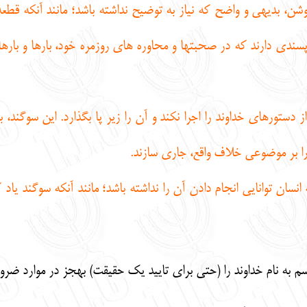
، بديهي و واضح كه نياز به توضيح نداشته باشد؛ مانند آنكه قطع
اپسندي دارند كه در صحبتها و محاوره هاي روزمره خود، بارها و بارها
ستورهاي خداوند را اجرا نكند و آن را زير پا بگذارد. اين سوگند، 
را بر موضوعي خلاف واقع، جاري سازند.
ان توانايي انجام دادن آن را نداشته باشد؛ مانند آنكه سوگند ياد ك
سم به نام خداوند را (حتي براي تاييد يك حقيقت) بهجز در موارد ضرو