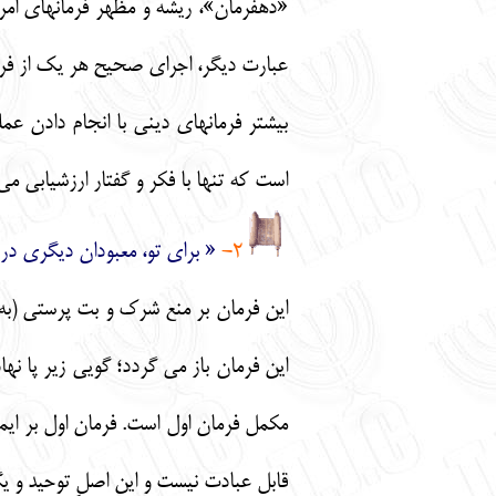
«دهفرمان»، ريشه و مظهر فرمانهاي امر 
عبارت ديگر، اجراي صحيح هر يك از فرما
بيشتر فرمانهاي ديني با انجام دادن عمل
است كه تنها با فكر و گفتار ارزشيابي 
2-
« براي تو، معبودان ديگري در ب
اين فرمان باز مي گردد؛ گويي زير پا نه
مكمل فرمان اول است. فرمان اول بر ايمان
قابل عبادت نيست و اين اصلِ توحيد و 