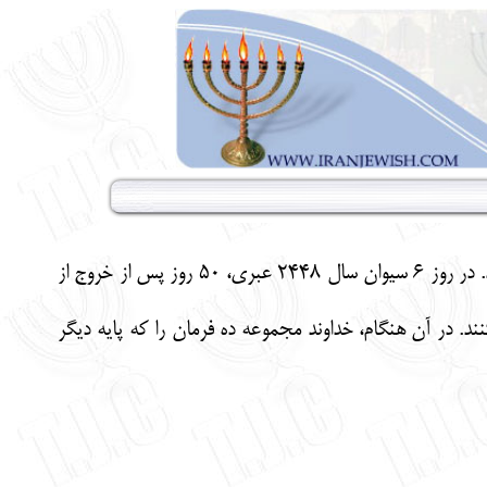
شاووعوت از اعياد سه گانه يهود است كه هر فرد يهودي موظف بود در اين اعياد به زيارت بت هميقداش برود. در روز 6 سيوان سال 2448 عبري، 50 روز پس از خروج از
د. در آن هنگام، خداوند مجموعه ده فرمان را كه پايه ديگر