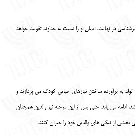
ناسي در نهايت، ايمان او را نسبت به خداوند تقويت خواهد
ه تولد به برآورده ساختن نيازهاي حياتي كودك مي پردازند و
ند، ادامه مي يابد. حتي پس از اين مرحله نيز والدين همچنان
 بخشي از نيكي هاي والدين خود را جبران كنند.