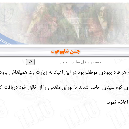
جشن شاووعوت
اي كوه سيناي حاضر شدند تا توراي مقدس را از خالق خود دريافت كنن
اعلام نمود.