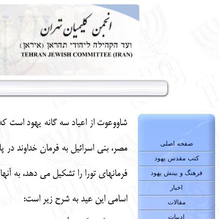
صفحه اصلی
مصر، بني اسرائيل به فرمان خداوند در پ
کتب مقدس یهود
فرمانهاي تورا را تشكيل مي دهد، به آنها 
فرهنگ و بینش یهود
اخبار
اسامي اين عيد به شرح زير است:
مقالات
ادبیات