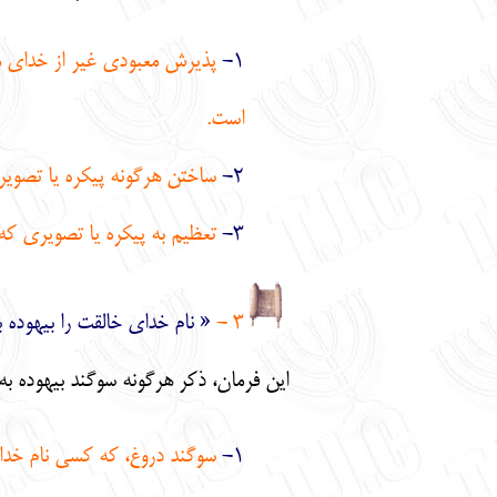
1-
پذيرش معبودي غير از خداي متع
است.
2-
ساختن هرگونه پيكره يا تصوير
3-
تعظيم به پيكره يا تصويري كه 
‎‎‎‎‎‎‎‎‎‎‎‎‎‎‎3 -
« نام خداي خالقت را بيهوده ب
اين فرمان، ذكر هرگونه سوگند بيهوده به 
1-
سوگند دروغ، كه كسي نام خداو