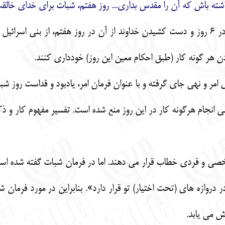
داشته باش كه آن را مقدس بداري... روز هفتم، شبات براي خداي خالقت
در اين فرمان، به يادبود آفرينش جهان در 6 روز و دست كشيدن خداوند از آن در روز هف
ادن هر گونه كار (طبق احكام معين اين روز) خودداري كنند.
امر و نهي جاي گرفته و با عنوان فرمان امر، يادبود و قداست روز ش
هي انجام هرگونه كار در اين روز منع شده است. تفسير مفهوم كار و 
ور شخصي و فردي خطاب قرار مي دهند. اما در فرمان شبات گفته شده ا
دروازه هاي (تحت اختيار) تو قرار دارد». بنابراين در مورد فرمان 
ش مي يابد.