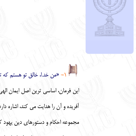
1-
«من خد.ا، خالق تو هستم كه تو
اين فرمان، اساسي ترين اصل ايمان اله
آفريده و آن را هدايت مي كند، اشاره دارد