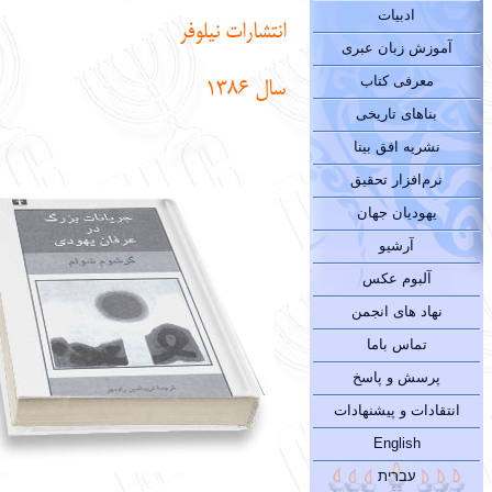
ادبیات
انتشارات نیلوفر
آموزش زبان عبری
معرفی کتاب
سال 1386
بناهای تاریخی
نشریه افق بینا
نرم‌افزار تحقیق
یهودیان جهان
آرشیو
آلبوم عکس
نهاد های انجمن
تماس باما
پرسش و پاسخ
انتقادات و پیشنهادات
English
עברית