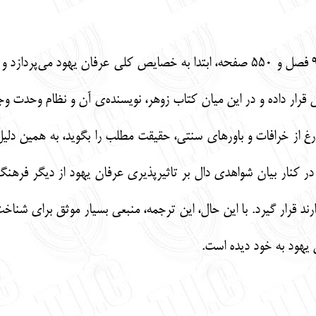
«جریانات بزرگ در عرفان یهودی» در 9 فصل و 550 صفحه، ابتدا به خصایص کلی عر
رار داده و در این میان کتاب زوهر، نویسنده‌ی آن و نظام وحدت وجو
از خرافات و باورهای سنتی، حقیقت مطلب را بگوید، به همین دلیل 
کنار بیان شواهدی دال بر تاثیرپذیری عرفان یهود از دیگر فرهنگ‌
رند قرار گیرد. با این حال، این ترجمه، منبعی بسیار موثق برای شنا
یهود به خود دیده است.