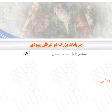
جریانات بزرگ در عرفان یهودی
 یهودی