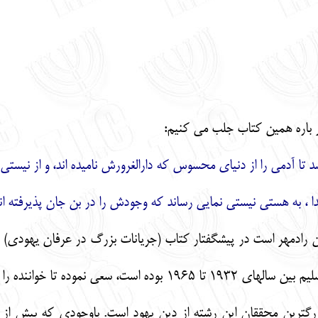
در باره همین کتاب جلب می کنیم:
ا آدمی را از دنیای محسوس که دارالغرورش نامیده اند، و از نیستی 
ا ، به هستی نیستی نمایی رساند که وجودش را در بن جان پذیرفته ان
دین رادمهر است در پیشگفتار کتاب (جریانات بزرگ در عرفان یهودی)
استاد عرفان یهود در دانشگاه عبری اورشلیم بین سالهای 1932 ت
 بزرگترین محققان این رشته از دین یهود است. باوجودی که بیش ا