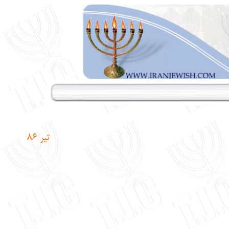
تير 8
6