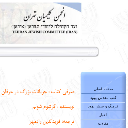
صفحه اصلی
معرفی کتاب : جریانات بزرگ در عرفان
کتب مقدس یهود
نویسنده : گرشوم شولم
فرهنگ و بینش یهود
اخبار
ترجمه: فریدالدین رادمهر
مقالات