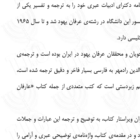
 در آلمان متولد شد و به سال 1982 وفات یافت. او پایان نامه‌ دکترای ادبیات عبری خود را به ترجمه و تفسیر یکی از
مشکل‌ترین متون قبالایی اختصاص داد. وی در سال 1923 به دانشگاه عبری اورشلیم پیوست و نخستین پرفسور این دانشگاه در رشته‌ی عرفان یهود شد و تا سال 1965
لیسی دارد.
یان و محققان عرفان یهود در ایران بوده است و ترجمه‌ی
دین رادمهر به فارسی بسیار فاخر و دقیق ترجمه شده است،
 زبردستی است که کتب متعددی از جمله کتاب «عارفان
ان ویراستار کتاب، به توضیح و ترجمه این عبارات و جملات
د و در مقدمه‌ی کتاب، واژه‌نامه‌ی توضیحی عبری و آرامی را