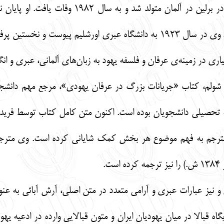
گرشوم گرهارد شولم به سال 1897 م. در برلین
اری در زمینه‌ی عرفان و فلسفه یهود به زبان‌های آلمانی، عبری و انگ
 شولم، کتاب «جریانات بزرگ در عرفان یهودی»، مرجع مهم دانشجو
ه تحصیلی دانشجویان بوده است. اکنون متن کامل کتاب توسط فریدال
رجم به فهم موضوع هر بخش کمک شایانی کرده است. وی مترجم
ت.
و نیز عبارات عبری و آرامی متعدد در متن اصلی، آرش آبائی به عنو
اه قبالا در میان یهودیان ایران و متون قبالایی وارده در ادعیه یهو