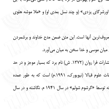
اورشرگای یزدی» (و چند نسل بعدی او) و «ملا موشه هلوی
و» معروف‌ترین آنها است. این متن ضمن مدح خداوند و برشمردن
 میان موسی و خدا سخن به میان می‌آورد.
از میان معدود کتاب‌های فارسی درباره‌ی قبالا، می‌توان به «آیین قبالا (عرفان یهود)» اثر شیوا کاویانی از انتشارات فرا روان (1372. ش) نام برد که بسیار موجز و در حد
معرفی این مقوله است. کتاب دیگر، مجموعه چهار جلدی «کبالا» اثر ربای فیلیپ برگ، نشر مرکز تحقیقات علوم قبالا (نیویورک، 1991.م) است که به طور عمده
برخواص و نتایج قبالا متمرکز است. معروف‌ترین کتاب درباره‌ی تاریخ و سیر تکامل قبالا، کتاب حاضر است که توسط «گرشوم شولم» در سال 1941 م. نگاشته و در سال