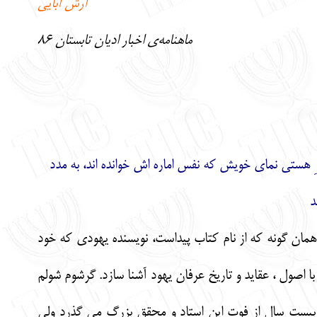
آرش آبایی
ماهنامه‌ی اخبار ادیان تابستان 86
ِ هستی نمای خویش که نفس اماره اش خوانده اند، به مدد
د
 همان گونه که از نام کتاب پیداست، نویسنده یهودی که خود
ا 1965 بوده است، سعی نموده تا خواننده را با اصول ، عقاید و تاریخ عرفان یهود آشنا سازد. گرشوم شولم
ز بیست سال از فوت این استاد و محقق بزرگ می گذرد ولی