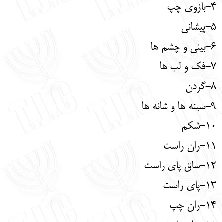
4-بازوی چپ
5-پیشانی
6-بینی و چشم ها
7-فک و لب ها
8-گردن
9-سینه ها و شانه ها
10-شکم
11-ران راست
12-ساق پای راست
13-پای راست
14-ران چپ