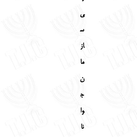
English
עברית
ی
س
از
ما
ن
ج
وا
نا