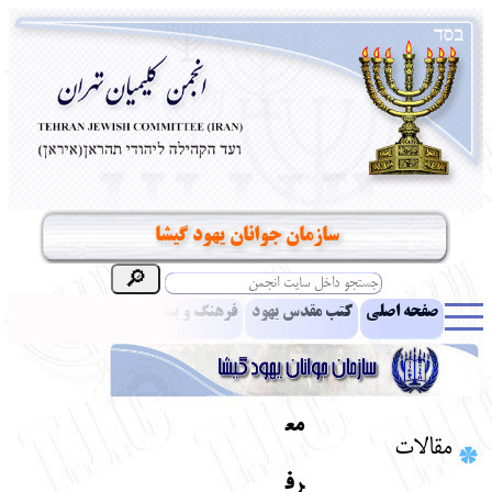
سازمان جوانان یهود گیشا
صفحه اصلی
کتب مقدس یهود
فرهنگ و بینش یهود
اخبار
مقالات
ادبیات
آموزش زبان عبری
معرفی کتاب
بناهای تاریخی
نشریه افق بینا
نرم‌افزار تحقیق
یهودیان جهان
آرشیو
آلبوم عکس
مع
مقالات
نهاد های انجمن
تماس باما
پرسش و پاسخ
انتقادات و پیشنهادات
رف