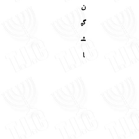
ن
گی
ش
ا