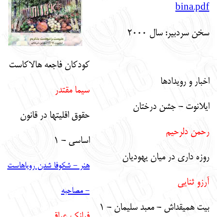
bina.pdf
English
עברית
سخن سردبير: سال 2000
كودكان فاجعه هالاكاست
اخبار و رويدادها
سيما مقتدر
ايلانوت - جشن درختان
حقوق اقليتها در قانون
رحمن دلرحيم
اساسي - 1
روزه داري در ميان يهوديان
هنر - شكوفا شدن روياهاست
آرزو ثنايي
- مصاحبه
بيت هميقداش - معبد سليمان - 1
فرانك عراقي