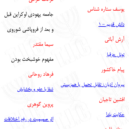
يوسف ستاره شناس
جامعه يهودي اوكراين قبل
دانش قديم - 1
و بعد از فروپاشي شوروي
آرش آبائي
سيما مقتدر
تونل حزقيا
مفهوم خوشبخت بودن
پيام خاكشور
فرهاد روحاني
پيروان اديان: تقابل تحمل يا همزيستي
شفا با عفو و بخشايش
افشين تاجيان
پروين گوهري
حكايت يلدا
اثر صميميت در رفع اختلافات