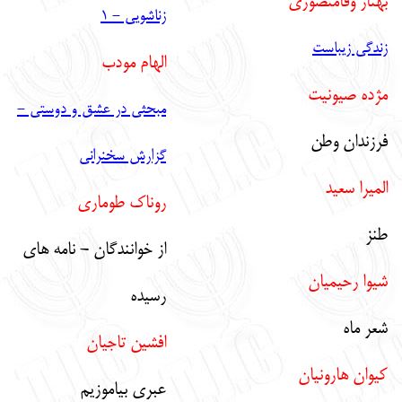
بهناز وفامنصوري
زناشويي - 1
زندگي زيباست
الهام مودب
مژده صيونيت
مبحثي در عشق و دوستي -
فرزندان وطن
گزارش سخنراني
الميرا سعيد
روناك طوماري
طنز
از خوانندگان - نامه هاي
شيوا رحيميان
رسيده
شعر ماه
افشين تاجيان
كيوان هارونيان
عبري بياموزيم