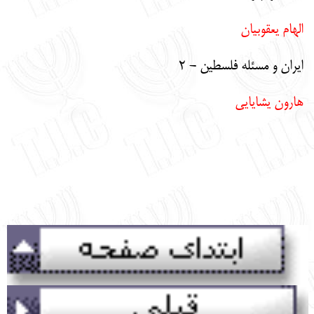
الهام يعقوبيان
ايران و مسئله فلسطين - 2
هارون يشايايي