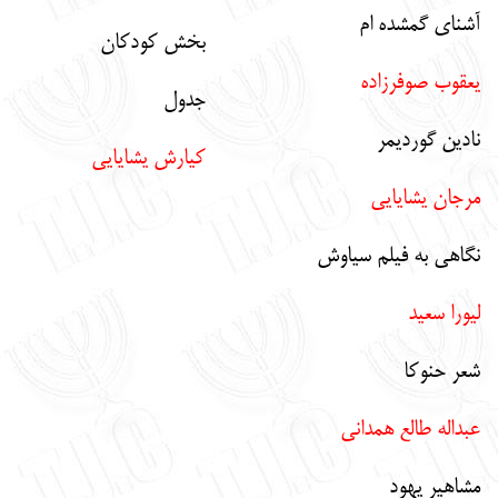
آشناي گمشده ام
بخش كودكان
يعقوب صوفرزاده
جدول
نادين گورديمر
كيارش يشايايي
مرجان يشايايي
نگاهي به فيلم سياوش
ليورا سعيد
شعر حنوكا
عبداله طالع همداني
مشاهير يهود