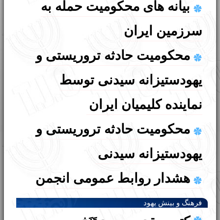
بیانه های محکومیت حمله به
English
עברית
سرزمین ایران
محکومیت حادثه تروریستی و
یهودستیزانه سیدنی توسط
نماینده کلیمیان ایران
محکومیت حادثه تروریستی و
یهودستیزانه سیدنی
هشدار روابط عمومی انجمن
کلیمیان تهران در خصوص برخی
فرهنگ و بینش یهود