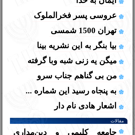
ایمان به خدا
تفيلين
رهبر محترم دینی کلیمیان ایران
عروسی پسر فخرالملوک
پایه پنجم ابتدایی (15درس)
حمایت قاطع انجمن کلیمیان
تهران 1500 شمسی
قَدّيش
تهران از پویش
بیا بنگر به این نشریه بینا
شولحان عاروخ
#یهودی_عاشق_ایران
میگن یه زنی شبه وبا گرفته
هارامبام
تعویق برگزاری مجمع عمومی
من بی گناهم جناب سرو
پایه دوم ابتدایی (12درس)
انجمن کلیمیان تهران
به پنجاه رسید این شماره ...
ربي عقيوا
بازدید مدیرکل بهزیستی استان
اشعار هادی نام دار
تقويم عبري
تهران از سرای سالمندان یهود
اشعار ابراهیم سعیدیان
راشي
مقالات
ایران
جامعه کلیمی و دین‌مداری